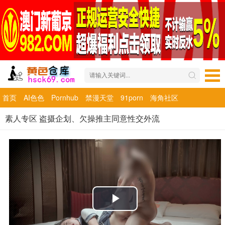
首页
AI色色
Pornhub
禁漫天堂
91porn
海角社区
素人专区 盗摄企划、欠操推主同意性交外流