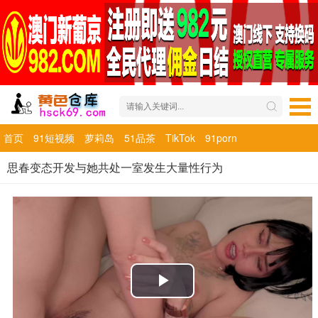
首页
91短视频
萝莉岛
51品茶
TikTok
91porn
思春变态开发与她共处一室发生大量性行为